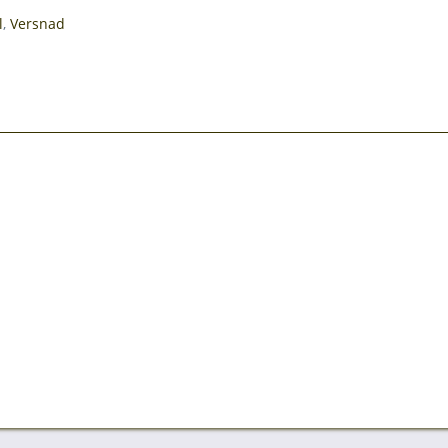
l
,
Versnad