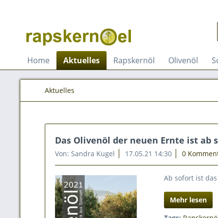
Home
Aktuelles
Rapskernöl
Olivenöl
S
Aktuelles
Das Olivenöl der neuen Ernte ist ab s
Von: Sandra Kugel
17.05.21 14:30
0 Kommen
Ab sofort ist da
Mehr lesen
Tags:
Rapskernö