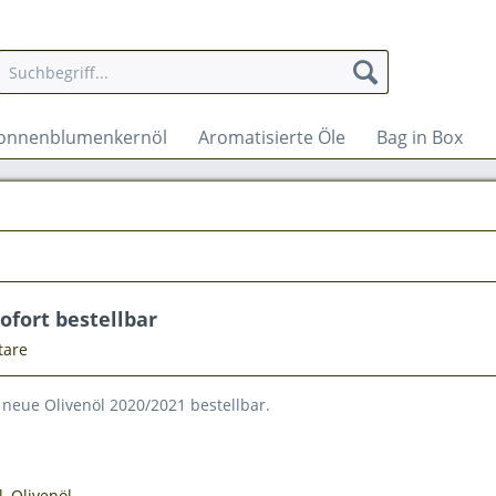
onnenblumenkernöl
Aromatisierte Öle
Bag in Box
ofort bestellbar
tare
s neue Olivenöl 2020/2021 bestellbar.
l
,
Olivenöl